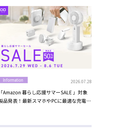
Information
Information
2026.07.28
「Amazon 暮らし応援サマーSALE 」対象
池袋をモチー
製品発表！最新スマホやPCに最適な充電ガ
ロウ」 限定モデル
ジェットが最大50%OFF！
Wireless2
メディア池袋