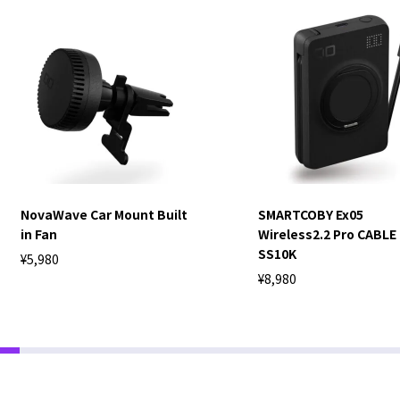
NovaWave Car Mount Built
SMARTCOBY Ex05
in Fan
Wireless2.2 Pro CABLE
SS10K
¥5,980
¥8,980