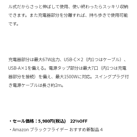
ル式だからさっと伸ばして使用、使い終わったらスッキリ収納
できます。また充電器部分を分離すれば、持ち歩きで使用可能
です。
充電器部分は最大67W出力、USB-C×2（内1つはケーブル）、
USB-A×1を備える。電源タップ部分は最大7口（内1つは充電
器部分を接続）を備え、最大1500Wに対応。スイングプラグ付
き電源ケーブルは長さ約2m。
・セール価格：5,980円(税込) 22%OFF
・Amazon ブラックフライデー おすすめ新製品４