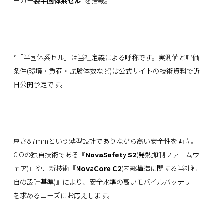
ーカー製
半固体系セル
*を搭載。
*「半固体系セル」は当社定義による呼称です。実測値と評価
条件(環境・負荷・試験体数など)は公式サイトの技術資料で近
日公開予定です。
厚さ8.7mmという薄型設計でありながら高い安全性を両立。
CIOの独自技術である『
NovaSafety S2
(発熱抑制ファームウ
ェア)』や、新技術『
NovaCore C2
(内部構造に関する当社独
自の設計基準)』により、安全水準の高いモバイルバッテリー
を求めるニーズにお応えします。