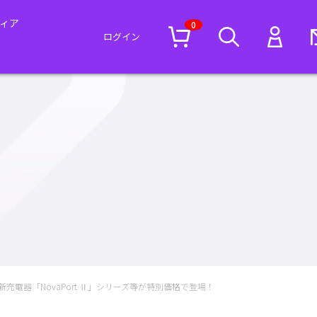
ィア
0
ログイン
新充電器「NovaPort Ⅱ」シリーズ等が特別価格で登場！