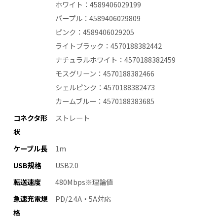
ホワイト：4589406029199
パープル：4589406029809
ピンク：4589406029205
ライトブラック：4570188382442
ナチュラルホワイト：4570188382459
モスグリーン：4570188382466
シェルピンク：4570188382473
カームブルー：4570188383685
コネクタ形
ストレート
状
ケーブル長
1m
USB規格
USB2.0
転送速度
480Mbps※理論値
急速充電規
PD/2.4A・5A対応
格