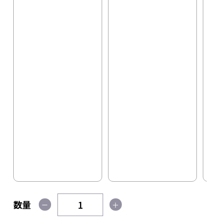
数量
－
＋