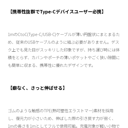
【携帯性抜群でType-Cデバイスユーザー必携】
1mのCtoC(Type-C/USB-C)ケーブルが薄い円盤状にまとまるた
め、従来のUSBケーブルのように結ぶ必要がありません。デス
ク上でも見た目がスッキリした印象ですが、持ち運び時には体
積をとらず、カバンやポーチの薄いポケットやごく狭い隙間に
も簡単に収まる、携帯性に優れたデザインです。
【癖なく、さっと伸ばせる】
ゴムのような触感のTPE(熱可塑性エラストマー)素材を採用
し、復元力が小さいため、伸ばした際の引き戻す力が弱く、
1mの長さを1mとしてフルで使用可能。充電対象が軽い小物で