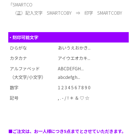
「SMARTCO
（正）記入文字 SMARTCOBY ⇒ 印字 SMARTCOBY
・刻印可能文字
ひらがな
あいうえおかき...
カタカナ
アイウエオカキ...
アルファベッド
ABCDEFGH...
（大文字/小文字）
abcdefgh...
数字
1 2 3 4 5 6 7 8 9 0
記号
, . - / ! ＊ ＆ ♡ ☆
■ご注文は、お一人様につき5点までとさせていただきます。