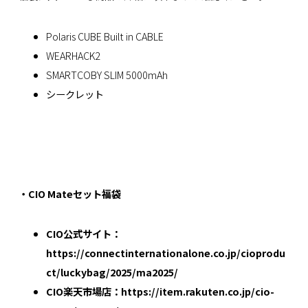
Polaris CUBE Built in CABLE
WEARHACK2
SMARTCOBY SLIM 5000mAh
シークレット
・CIO Mateセット福袋
CIO公式サイト：
https://connectinternationalone.co.jp/cioprodu
ct/luckybag/2025/ma2025/
CIO楽天市場店：
https://item.rakuten.co.jp/cio-