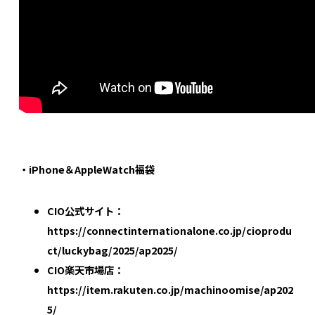
・iPhone＆AppleWatch福袋
CIO公式サイト：
https://connectinternationalone.co.jp/cioprodu
ct/luckybag/2025/ap2025/
CIO楽天市場店：
https://item.rakuten.co.jp/machinoomise/ap202
5/