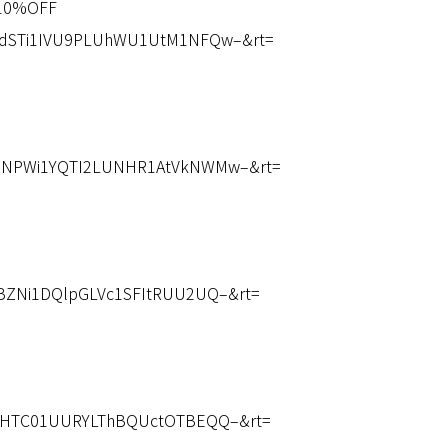
0%OFF
=RUdSTi1IVU9PLUhWU1UtM1NFQw–&rt=
y=MUNPWi1YQTI2LUNHR1AtVkNWMw–&rt=
R1BZNi1DQlpGLVc1SFItRUU2UQ–&rt=
=VTlHTC01UURYLThBQUctOTBEQQ–&rt=