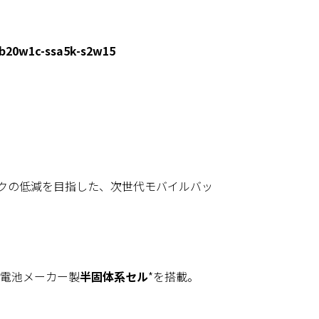
mb20w1c-ssa5k-s2w15
クの低減を目指した、次世代モバイルバッ
1電池メーカー製
半固体系セル
*を搭載。