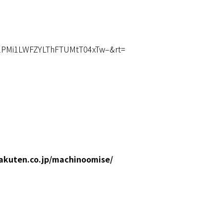
TUlPMi1LWFZYLThFTUMtT04xTw–&rt=
akuten.co.jp/machinoomise/