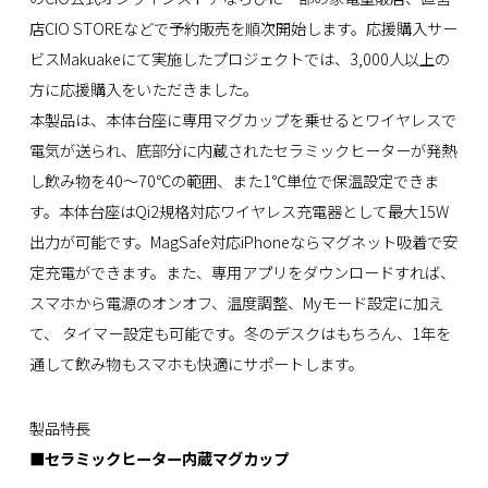
店CIO STOREなどで予約販売を順次開始します。応援購入サー
ビスMakuakeにて実施したプロジェクトでは、3,000人以上の
方に応援購入をいただきました。
本製品は、本体台座に専用マグカップを乗せるとワイヤレスで
電気が送られ、底部分に内蔵されたセラミックヒーターが発熱
し飲み物を40～70℃の範囲、また1℃単位で保温設定できま
す。本体台座はQi2規格対応ワイヤレス充電器として最大15W
出力が可能です。MagSafe対応iPhoneならマグネット吸着で安
定充電ができます。また、専用アプリをダウンロードすれば、
スマホから電源のオンオフ、温度調整、Myモード設定に加え
て、 タイマー設定も可能です。冬のデスクはもちろん、1年を
通して飲み物もスマホも快適にサポートします。
製品特長
■セラミックヒーター内蔵マグカップ