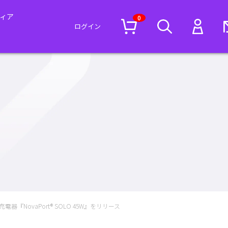
ィア
0
ログイン
『NovaPort® SOLO 45W』をリリース